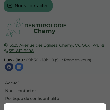
Nous contacter
3525 Avenue des Églises,
Charny,
QC G6X 1W8
581-812-9998
Lun - Jeu
: 09h30 - 18h00 (Sur Rendez-vous)
Accueil
Nous contacter
Politique de confidentialité
Plan du site